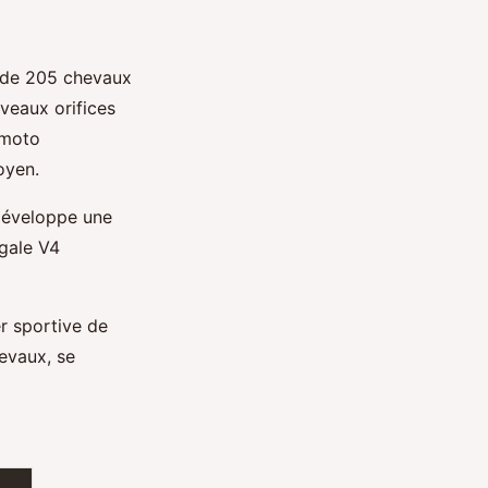
e de 205 chevaux
veaux orifices
 moto
oyen.
développe une
igale V4
r sportive de
evaux, se