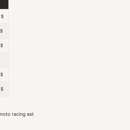
 $
 $
 $
$
 $
 $
moto racing est