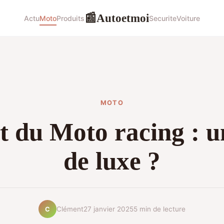
Autoetmoi
📰
Actu
Moto
Produits
Securite
Voiture
MOTO
t du Moto racing : u
de luxe ?
Clément
27 janvier 2025
5 min de lecture
C