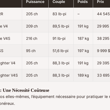
Puissance
Couple
Poids
Prix
RR
205 ch
83 lb-pi
–
44 545
le V4
209 ch
89,5 lb-pi
191 kg
29 995
le V4S
216 ch
91 lb-pi
187 kg
38 295
SS
95 ch
51,6 lb-pi
197 kg
9 999 
ighter V4
205 ch
88,3 lb-pi
191 kg
29 395
ighter V4S
205 ch
88,3 lb-pi
189 kg
33 695
 Une Nécessité Coûteuse
os elles-mêmes, l’équipement nécessaire pour pratiquer le 
onéreux.