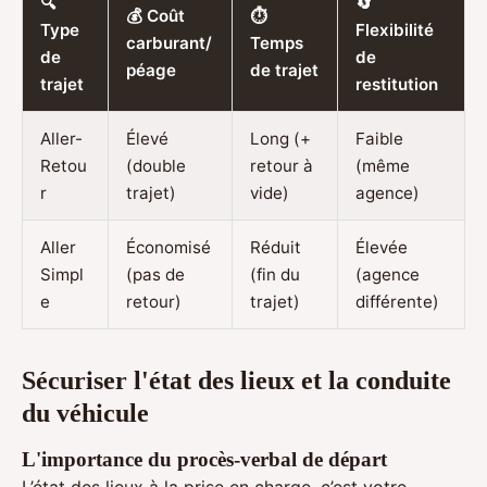
🔍
🔄
💰 Coût
⏱️
Type
Flexibilité
carburant/
Temps
de
de
péage
de trajet
trajet
restitution
Aller-
Élevé
Long (+
Faible
Retou
(double
retour à
(même
r
trajet)
vide)
agence)
Aller
Économisé
Réduit
Élevée
Simpl
(pas de
(fin du
(agence
e
retour)
trajet)
différente)
Sécuriser l'état des lieux et la conduite
du véhicule
L'importance du procès-verbal de départ