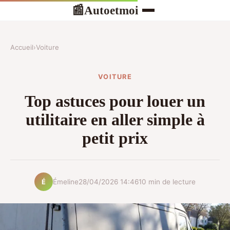
Autoetmoi
📰
Accueil
›
Voiture
VOITURE
Top astuces pour louer un
utilitaire en aller simple à
petit prix
Émeline
28/04/2026 14:46
10 min de lecture
É